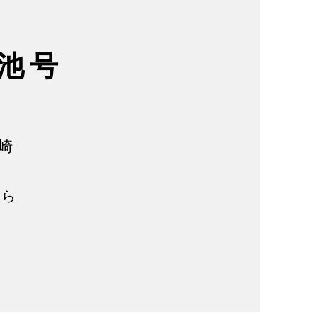
 池 号
崎
ちら