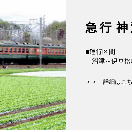
急 行 神
■運行区間
​ 沼津～伊豆松
＞＞ 詳細はこ