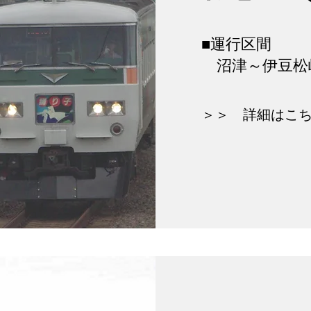
​■運行区間
​ 沼津～伊豆松
​​＞＞ 詳細はこ